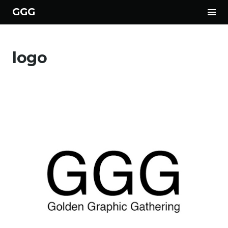
サ
GGG
イ
コ
ド
ン
バ
logo
テ
ー
ン
切
ツ
り
へ
替
ス
え
キ
ッ
プ