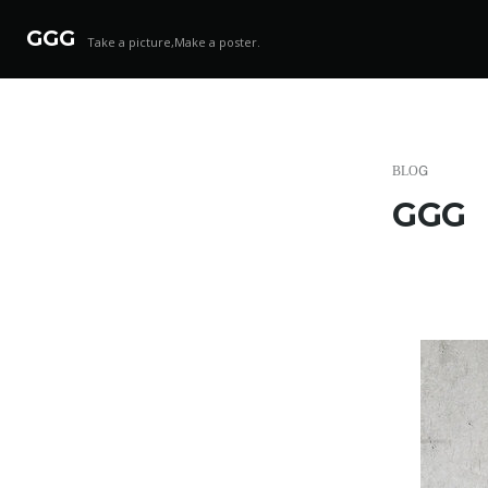
GGG
Take a picture,Make a poster.
コ
ン
テ
ン
BLOG
ツ
GGG
へ
ス
キ
ッ
プ